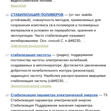
видеосъёмочной технике …
Википедия
СТАБИЛИЗАЦИЯ ПОЛИМЕРОВ
— (от лат. stabilis
56
устойчивый), совокупность методов, применяемых для
сохранения комплекса св в полимеров и полимерных
материалов в условиях их переработки, хранения и
эксплуатации. Часто стабилизацию называют
ингибированием. Осн. способ С. п.&#8230; …
Химическая энциклопедия
стабилизация частоты
— (радио), поддержание
57
постоянства частоты электрических колебаний,
создаваемых в автогенераторе. Достигается увеличением
добротности колебательного контура (резонатора),
задающего частоту. Наиболее распространена кварцевая
стабилизация частоты (с&#8230; …
Энциклопедический словарь
Стабилизация параметра электрической энергии
— 73.
58
Стабилизация параметра электрической энергии
Стабилизация Поддержание значения параметра
электрической энергии в заданных пределах Источник: