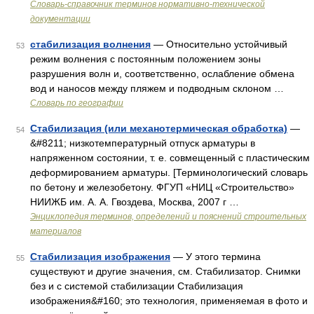
Словарь-справочник терминов нормативно-технической
документации
стабилизация волнения
— Относительно устойчивый
53
режим волнения с постоянным положением зоны
разрушения волн и, соответственно, ослабление обмена
вод и наносов между пляжем и подводным склоном …
Словарь по географии
Стабилизация (или механотермическая обработка)
—
54
&#8211; низкотемпературный отпуск арматуры в
напряженном состоянии, т. е. совмещенный с пластическим
деформированием арматуры. [Терминологический словарь
по бетону и железобетону. ФГУП «НИЦ «Строительство»
НИИЖБ им. А. А. Гвоздева, Москва, 2007 г …
Энциклопедия терминов, определений и пояснений строительных
материалов
Стабилизация изображения
— У этого термина
55
существуют и другие значения, см. Стабилизатор. Снимки
без и с системой стабилизации Стабилизация
изображения&#160; это технология, применяемая в фото и